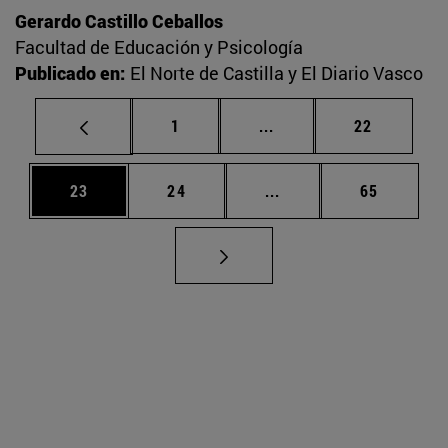
Gerardo Castillo Ceballos
Facultad de Educación y Psicología
Publicado en:
El Norte de Castilla y El Diario Vasco
Página
Páginas intermedias Us
Página
1
...
22
Página
Página
Páginas intermedias U
Página
23
24
...
65