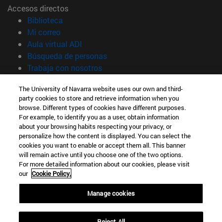
Accesos directos
(abre en nueva ventana)
Biblioteca
(abre en nueva ventana)
Mi correo
(abre en nueva ventana)
Aula virtual ADI
(abre en nueva ventana)
Búsqueda de personas
(abre en nueva ventana)
Trabaja con nosotros
Información
The University of Navarra website uses our own and third-
party cookies to store and retrieve information when you
TFNO +34 948 42 56 00
browse. Different types of cookies have different purposes.
¿QUÉ GRADO TE INTERESA?
For example, to identify you as a user, obtain information
¿QUÉ MÁSTER TE INTERESA?
about your browsing habits respecting your privacy, or
© Universidad de Navarra
personalize how the content is displayed. You can select the
cookies you want to enable or accept them all. This banner
Información legal
will remain active until you choose one of the two options.
For more detailed information about our cookies, please visit
Accesibilidad
our
Cookie Policy.
Configuración de cookies
Manage cookies
Localizador de campus
Reject All