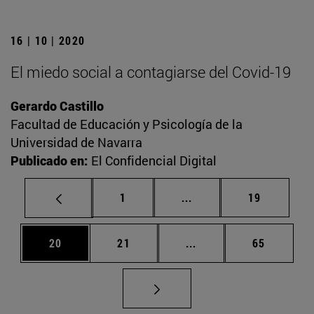
16 | 10 | 2020
El miedo social a contagiarse del Covid-19
Gerardo Castillo
Facultad de Educación y Psicología de la
Universidad de Navarra
Publicado en:
El Confidencial Digital
Página
Páginas intermedias Us
Página
1
...
19
Página
Página
Páginas intermedias U
Página
20
21
...
65