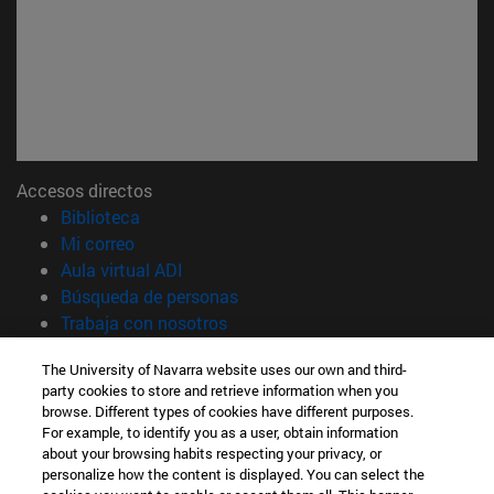
Accesos directos
(abre en nueva ventana)
Biblioteca
(abre en nueva ventana)
Mi correo
(abre en nueva ventana)
Aula virtual ADI
(abre en nueva ventana)
Búsqueda de personas
(abre en nueva ventana)
Trabaja con nosotros
Información
The University of Navarra website uses our own and third-
party cookies to store and retrieve information when you
TFNO +34 948 42 56 00
browse. Different types of cookies have different purposes.
¿QUÉ GRADO TE INTERESA?
For example, to identify you as a user, obtain information
¿QUÉ MÁSTER TE INTERESA?
about your browsing habits respecting your privacy, or
© Universidad de Navarra
personalize how the content is displayed. You can select the