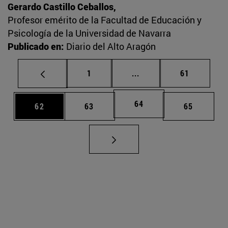
Gerardo Castillo Ceballos,
Profesor emérito de la Facultad de Educación y
Psicología de la Universidad de Navarra
Publicado en:
Diario del Alto Aragón
Página
Páginas intermedias Us
Página
1
...
61
Página
64
Página
Página
Página
62
63
65