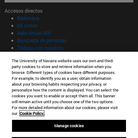
Accesos directos
(abre en nueva ventana)
Biblioteca
(abre en nueva ventana)
Mi correo
(abre en nueva ventana)
Aula virtual ADI
(abre en nueva ventana)
Búsqueda de personas
(abre en nueva ventana)
Trabaja con nosotros
Información
The University of Navarra website uses our own and third-
party cookies to store and retrieve information when you
TFNO +34 948 42 56 00
browse. Different types of cookies have different purposes.
¿QUÉ GRADO TE INTERESA?
For example, to identify you as a user, obtain information
¿QUÉ MÁSTER TE INTERESA?
about your browsing habits respecting your privacy, or
© Universidad de Navarra
personalize how the content is displayed. You can select the
cookies you want to enable or accept them all. This banner
Información legal
will remain active until you choose one of the two options.
For more detailed information about our cookies, please visit
Accesibilidad
our
Cookie Policy.
Configuración de cookies
Manage cookies
Localizador de campus