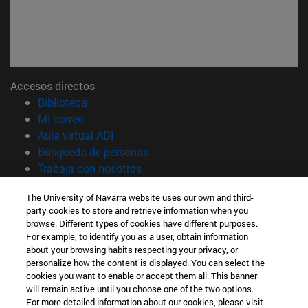
Accesos directos
(abre en nueva ventana)
Biblioteca
(abre en nueva ventana)
Mi correo
(abre en nueva ventana)
Aula virtual ADI
(abre en nueva ventana)
Búsqueda de personas
(abre en nueva ventana)
Trabaja con nosotros
Información
The University of Navarra website uses our own and third-
party cookies to store and retrieve information when you
TFNO +34 948 42 56 00
browse. Different types of cookies have different purposes.
¿QUÉ GRADO TE INTERESA?
For example, to identify you as a user, obtain information
¿QUÉ MÁSTER TE INTERESA?
about your browsing habits respecting your privacy, or
© Universidad de Navarra
personalize how the content is displayed. You can select the
cookies you want to enable or accept them all. This banner
Información legal
will remain active until you choose one of the two options.
For more detailed information about our cookies, please visit
Accesibilidad