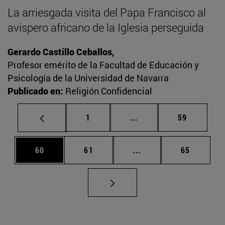
La arriesgada visita del Papa Francisco al
avispero africano de la Iglesia perseguida
Gerardo Castillo Ceballos,
Profesor emérito de la Facultad de Educación y
Psicología de la Universidad de Navarra
Publicado en:
Religión Confidencial
Página
Páginas intermedias Us
Página
1
...
59
Página
Página
Páginas intermedias U
Página
60
61
...
65