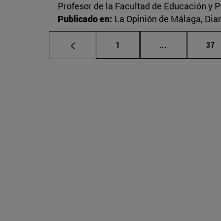
Profesor de la Facultad de Educación y P
Publicado en:
La Opinión de Málaga, Diar
Página
Páginas inter
Pág
1
...
37