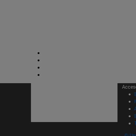
Acces
© Uni