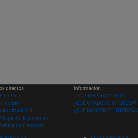
os directos
Información
(abre en nueva ventana)
Biblioteca
TFNO +34 948 42 56 00
(abre en nueva ventana)
Mi correo
¿QUÉ GRADO TE INTERESA?
(abre en nueva ventana)
Aula virtual ADI
¿QUÉ MÁSTER TE INTERESA
(abre en nueva ventana)
Búsqueda de personas
(abre en nueva ventana)
Trabaja con nosotros
versidad de
Información legal