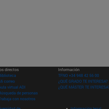
os directos
Información
(abre en nueva ventana)
Biblioteca
TFNO +34 948 42 56 00
(abre en nueva ventana)
Mi correo
¿QUÉ GRADO TE INTERESA?
(abre en nueva ventana)
Aula virtual ADI
¿QUÉ MÁSTER TE INTERESA
(abre en nueva ventana)
Búsqueda de personas
(abre en nueva ventana)
Trabaja con nosotros
versidad de
Información legal