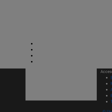
Acces
© Uni