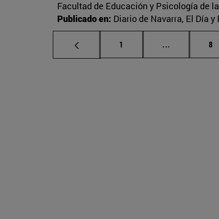
Facultad de Educación y Psicología de l
Publicado en:
Diario de Navarra, El Día y
Página
Páginas inte
Pá
1
...
8