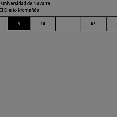
a Universidad de Navarra
 El Diario Montañés
rmedias Use TAB para desplazarse.
gina
Página
Página
Páginas intermedias Us
Página
9
10
...
65