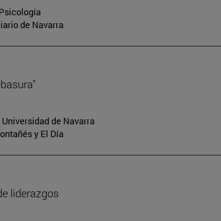
 Psicología
Diario de Navarra
ebasura"
a Universidad de Navarra
Montañés y El Día
de liderazgos