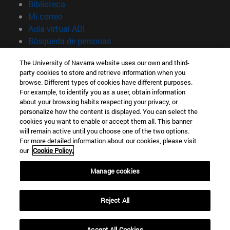
(abre en nueva ventana)
Biblioteca
(abre en nueva ventana)
Mi correo
(abre en nueva ventana)
Aula virtual ADI
(abre en nueva ventana)
Búsqueda de personas
(abre en nueva ventana)
Trabaja con nosotros
The University of Navarra website uses our own and third-
party cookies to store and retrieve information when you
Información
browse. Different types of cookies have different purposes.
TFNO +34 948 42 56 00
For example, to identify you as a user, obtain information
¿QUÉ GRADO TE INTERESA?
about your browsing habits respecting your privacy, or
¿QUÉ MÁSTER TE INTERESA?
personalize how the content is displayed. You can select the
cookies you want to enable or accept them all. This banner
© Universidad de Navarra
will remain active until you choose one of the two options.
For more detailed information about our cookies, please visit
Información legal
our
Cookie Policy.
Accesibilidad
Configuración de cookies
Manage cookies
Localizador de campus
Reject All
Accept All Cookies