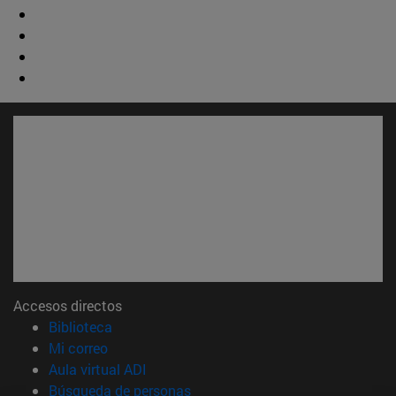
Accesos directos
(abre en nueva ventana)
Biblioteca
(abre en nueva ventana)
Mi correo
(abre en nueva ventana)
Aula virtual ADI
(abre en nueva ventana)
Búsqueda de personas