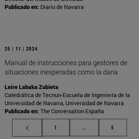
Publicado en:
Diario de Navarra
25 | 11 | 2024
Manual de instrucciones para gestores de
situaciones inesperadas como la dana
Leire Labaka Zubieta
Catedrática de Tecnun-Escuela de Ingeniería de la
Universidad de Navarra, Universidad de Navarra
Publicado en:
The Conversation España
Página
Páginas intermedias U
Página
1
...
5