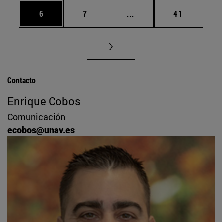
Página
Página
Páginas intermedias Us
Página
6
7
...
41
Contacto
Enrique Cobos
Comunicación
ecobos@unav.es