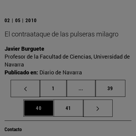
02 | 05 | 2010
El contraataque de las pulseras milagro
Javier Burguete
Profesor de la Facultad de Ciencias, Universidad de
Navarra
Publicado en:
Diario de Navarra
Página
Páginas intermedias Us
Página
1
...
39
Página
Página
40
41
Contacto