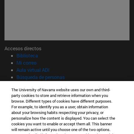
Accesos directos
(abre en nueva ventana)
Biblioteca
(abre en nueva ventana)
Mi correo
(abre en nueva ventana)
Aula virtual ADI
(abre en nueva ventana)
Búsqueda de personas
(abre en nueva ventana)
Trabaja con nosotros
The University of Navarra website uses our own and third-
party cookies to store and retrieve information when you
Información
browse. Different types of cookies have different purposes.
TFNO +34 948 42 56 00
For example, to identify you as a user, obtain information
¿QUÉ GRADO TE INTERESA?
about your browsing habits respecting your privacy, or
¿QUÉ MÁSTER TE INTERESA?
personalize how the content is displayed. You can select the
cookies you want to enable or accept them all. This banner
© Universidad de Navarra
will remain active until you choose one of the two options.