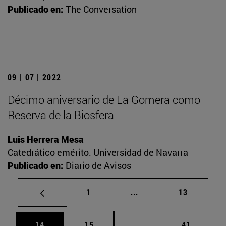
Publicado en:
The Conversation
09 | 07 | 2022
Décimo aniversario de La Gomera como
Reserva de la Biosfera
Luis Herrera Mesa
Catedrático emérito. Universidad de Navarra
Publicado en:
Diario de Avisos
Página
Páginas intermedias Us
Página
1
...
13
Página
Página
Páginas intermedias U
Página
14
15
...
41