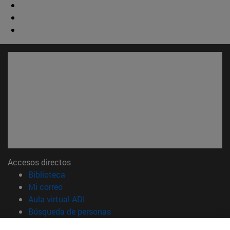
Accesos directos
(abre en nueva ventana)
Biblioteca
(abre en nueva ventana)
Mi correo
(abre en nueva ventana)
Aula virtual ADI
(abre en nueva ventana)
Búsqueda de personas
(abre en nueva ventana)
Trabaja con nosotros