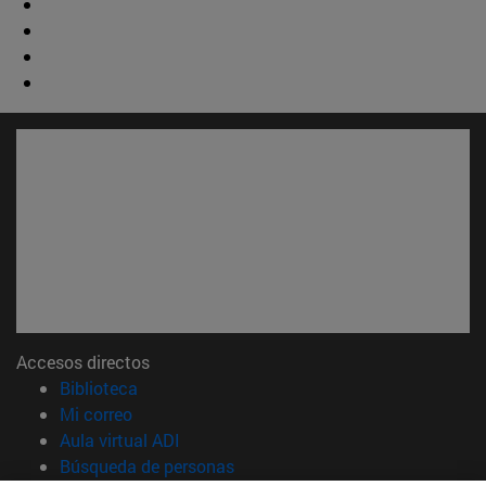
Accesos directos
(abre en nueva ventana)
Biblioteca
(abre en nueva ventana)
Mi correo
(abre en nueva ventana)
Aula virtual ADI
(abre en nueva ventana)
Búsqueda de personas