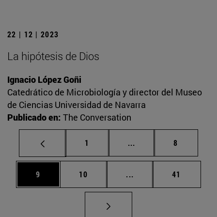
22 | 12 | 2023
La hipótesis de Dios
Ignacio López Goñi
Catedrático de Microbiología y director del Museo
de Ciencias Universidad de Navarra
Publicado en:
The Conversation
Página
Páginas intermedias U
Página
1
...
8
Página
Página
Páginas intermedias U
Página
9
10
...
41