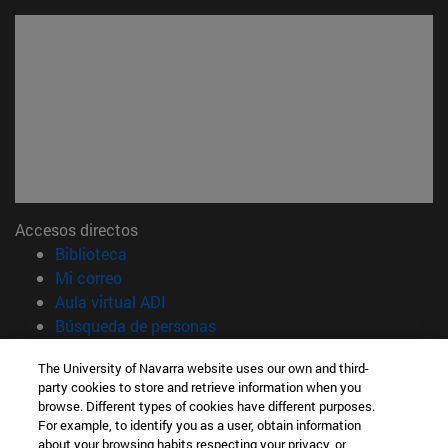
Accesos directos
(abre en nueva ventana)
Biblioteca
(abre en nueva ventana)
Mi correo
(abre en nueva ventana)
Aula virtual ADI
(abre en nueva ventana)
Búsqueda de personas
(abre en nueva ventana)
Trabaja con nosotros
The University of Navarra website uses our own and third-
party cookies to store and retrieve information when you
Información
browse. Different types of cookies have different purposes.
TFNO +34 948 42 56 00
For example, to identify you as a user, obtain information
¿QUÉ GRADO TE INTERESA?
about your browsing habits respecting your privacy, or