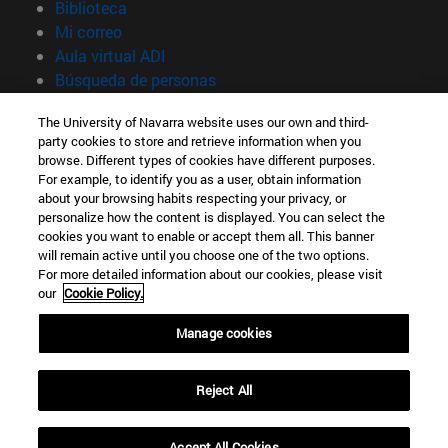
(abre en nueva ventana)
Biblioteca
(abre en nueva ventana)
Mi correo
(abre en nueva ventana)
Aula virtual ADI
(abre en nueva ventana)
Búsqueda de personas
(abre en nueva ventana)
Trabaja con nosotros
The University of Navarra website uses our own and third-
party cookies to store and retrieve information when you
Información
browse. Different types of cookies have different purposes.
TFNO +34 948 42 56 00
For example, to identify you as a user, obtain information
¿QUÉ GRADO TE INTERESA?
about your browsing habits respecting your privacy, or
¿QUÉ MÁSTER TE INTERESA?
personalize how the content is displayed. You can select the
cookies you want to enable or accept them all. This banner
© Universidad de Navarra
will remain active until you choose one of the two options.
For more detailed information about our cookies, please visit
Información legal
our
Cookie Policy.
Accesibilidad
Configuración de cookies
Manage cookies
Localizador de campus
Reject All
Accept All Cookies