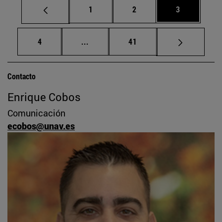
Página
Página
Página
1
2
3
Página
Páginas intermedias Use TAB para d
Página
4
...
41
Contacto
Enrique Cobos
Comunicación
ecobos@unav.es