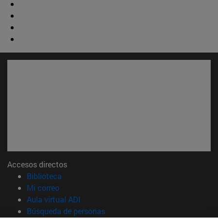
Accesos directos
(abre en nueva ventana)
Biblioteca
(abre en nueva ventana)
Mi correo
(abre en nueva ventana)
Aula virtual ADI
(abre en nueva ventana)
Búsqueda de personas