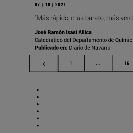
07 | 10 | 2021
"Más rápido, más barato, más verd
José Ramón Isasi Allica
Catedrático del Departamento de Química
Publicado en:
Diario de Navarra
Página
Páginas inter
Pág
1
...
16