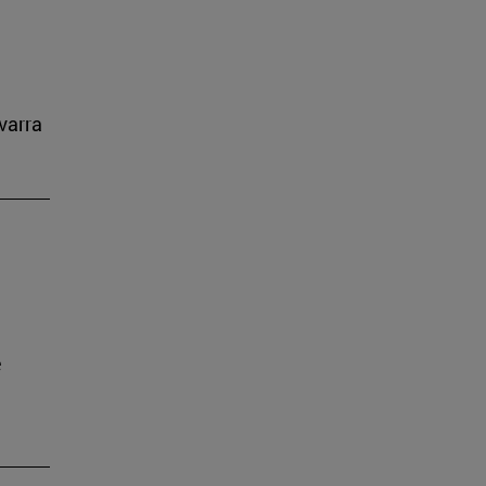
varra
e