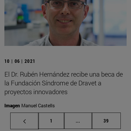
10 | 06 | 2021
El Dr. Rubén Hernández recibe una beca de
la Fundación Síndrome de Dravet a
proyectos innovadores
Imagen
Manuel Castells
Página
Páginas intermedias Us
Página
1
...
39