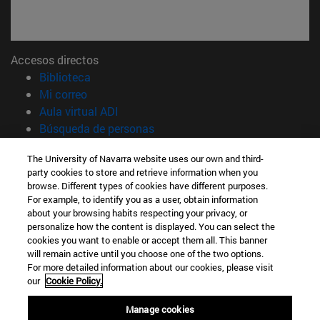
Accesos directos
(abre en nueva ventana)
Biblioteca
(abre en nueva ventana)
Mi correo
(abre en nueva ventana)
Aula virtual ADI
(abre en nueva ventana)
Búsqueda de personas
(abre en nueva ventana)
Trabaja con nosotros
The University of Navarra website uses our own and third-
party cookies to store and retrieve information when you
Información
browse. Different types of cookies have different purposes.
TFNO +34 948 42 56 00
For example, to identify you as a user, obtain information
¿QUÉ GRADO TE INTERESA?
about your browsing habits respecting your privacy, or
¿QUÉ MÁSTER TE INTERESA?
personalize how the content is displayed. You can select the
cookies you want to enable or accept them all. This banner
© Universidad de Navarra
will remain active until you choose one of the two options.
For more detailed information about our cookies, please visit
Información legal
our
Cookie Policy.
Accesibilidad
Configuración de cookies
Manage cookies