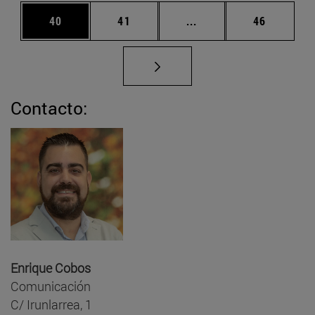
Página
Página
Páginas intermedias U
Página
40
41
...
46
Contacto:
Enrique Cobos
Comunicación
C/ Irunlarrea, 1