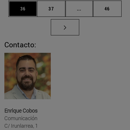
Página
Página
Páginas intermedias U
Página
36
37
...
46
Contacto:
Enrique Cobos
Comunicación
C/ Irunlarrea, 1