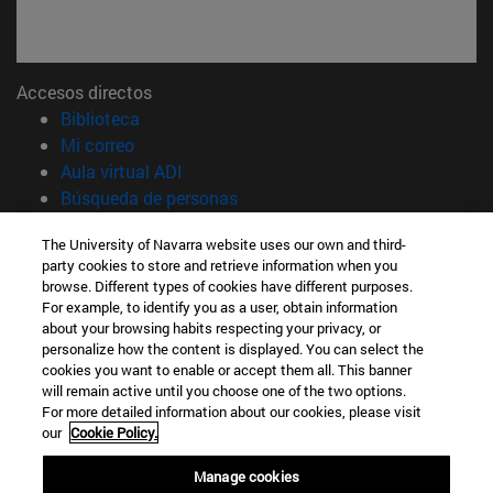
Accesos directos
(abre en nueva ventana)
Biblioteca
(abre en nueva ventana)
Mi correo
(abre en nueva ventana)
Aula virtual ADI
(abre en nueva ventana)
Búsqueda de personas
(abre en nueva ventana)
Trabaja con nosotros
The University of Navarra website uses our own and third-
party cookies to store and retrieve information when you
Información
browse. Different types of cookies have different purposes.
TFNO +34 948 42 56 00
For example, to identify you as a user, obtain information
¿QUÉ GRADO TE INTERESA?
about your browsing habits respecting your privacy, or
¿QUÉ MÁSTER TE INTERESA?
personalize how the content is displayed. You can select the
cookies you want to enable or accept them all. This banner
© Universidad de Navarra
will remain active until you choose one of the two options.
For more detailed information about our cookies, please visit
Información legal
our
Cookie Policy.
Accesibilidad
Configuración de cookies
Manage cookies