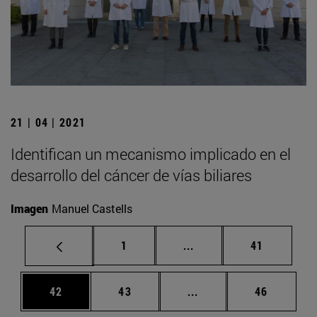
21 | 04 | 2021
Identifican un mecanismo implicado en el
desarrollo del cáncer de vías biliares
Imagen
Manuel Castells
Página
Páginas intermedias Us
Página
1
...
41
Página
Página
Páginas intermedias U
Página
42
43
...
46