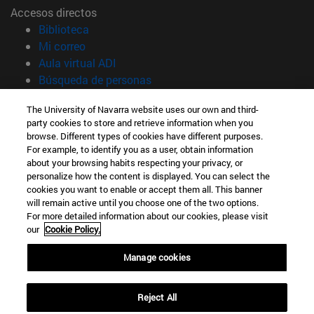
Accesos directos
(abre en nueva ventana)
Biblioteca
(abre en nueva ventana)
Mi correo
(abre en nueva ventana)
Aula virtual ADI
(abre en nueva ventana)
Búsqueda de personas
(abre en nueva ventana)
Trabaja con nosotros
The University of Navarra website uses our own and third-
party cookies to store and retrieve information when you
Información
browse. Different types of cookies have different purposes.
TFNO +34 948 42 56 00
For example, to identify you as a user, obtain information
¿QUÉ GRADO TE INTERESA?
about your browsing habits respecting your privacy, or
¿QUÉ MÁSTER TE INTERESA?
personalize how the content is displayed. You can select the
cookies you want to enable or accept them all. This banner
© Universidad de Navarra
will remain active until you choose one of the two options.
For more detailed information about our cookies, please visit
Información legal
our
Cookie Policy.
Accesibilidad
Configuración de cookies
Manage cookies
Localizador de campus
Reject All