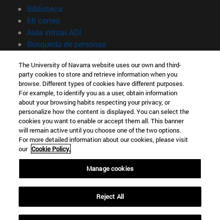
(abre en nueva ventana)
Biblioteca
(abre en nueva ventana)
Mi correo
(abre en nueva ventana)
Aula virtual ADI
(abre en nueva ventana)
Búsqueda de personas
(abre en nueva ventana)
Trabaja con nosotros
The University of Navarra website uses our own and third-
party cookies to store and retrieve information when you
Información
browse. Different types of cookies have different purposes.
TFNO +34 948 42 56 00
For example, to identify you as a user, obtain information
¿QUÉ GRADO TE INTERESA?
about your browsing habits respecting your privacy, or
¿QUÉ MÁSTER TE INTERESA?
personalize how the content is displayed. You can select the
cookies you want to enable or accept them all. This banner
© Universidad de Navarra
will remain active until you choose one of the two options.
For more detailed information about our cookies, please visit
Información legal
our
Cookie Policy.
Accesibilidad
Configuración de cookies
Manage cookies
Localizador de campus
Reject All