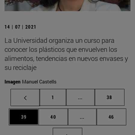
14 | 07 | 2021
La Universidad organiza un curso para
conocer los plásticos que envuelven los
alimentos, tendencias en nuevos envases y
su reciclaje
Imagen
Manuel Castells
Página
Páginas intermedias Us
Página
1
...
38
Página
Página
Páginas intermedias U
Página
39
40
...
46