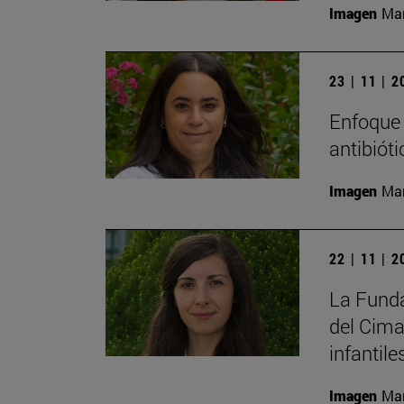
Imagen
Man
23 | 11 | 
Enfoque 
antibiót
Imagen
Man
22 | 11 | 
La Funda
del Cima
infantile
Imagen
Man