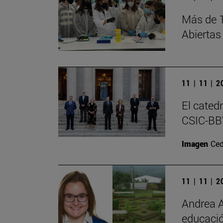
Más de 1
Abiertas
11 | 11 | 
El cated
CSIC-BBV
Imagen
Ced
11 | 11 | 
Andrea A
educació