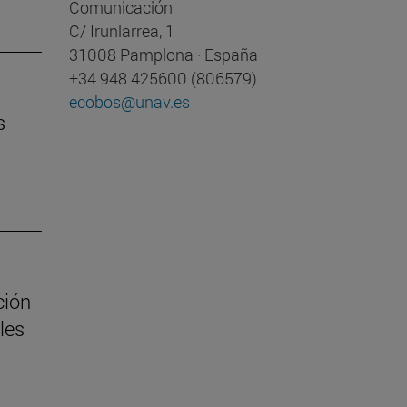
Comunicación
C/ Irunlarrea, 1
31008 Pamplona · España
+34 948 425600 (806579)
ecobos@unav.es
s
ción
les