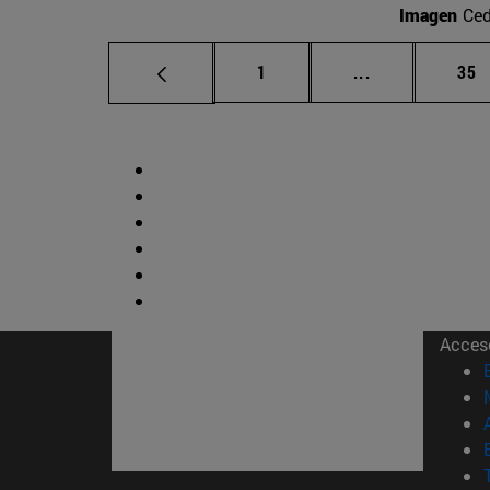
Imagen
Ced
Página
Páginas inter
Pág
1
...
35
Acces