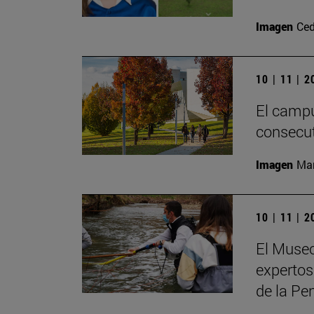
Imagen
Ced
10 | 11 | 
El campu
consecut
Imagen
Man
10 | 11 | 
El Museo
expertos
de la Pe