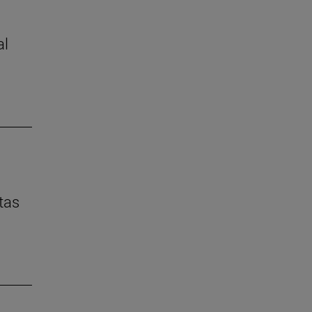
al
tas