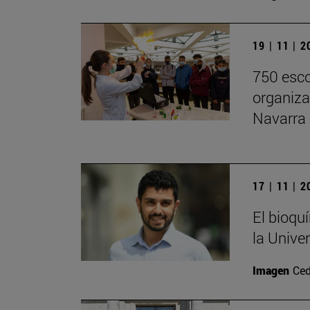
19 | 11 | 
750 esco
organiza
Navarra 
17 | 11 | 
El bioqu
la Unive
Imagen
Ced