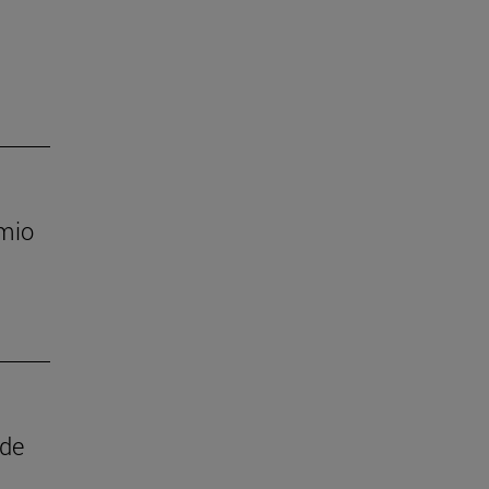
emio
 de