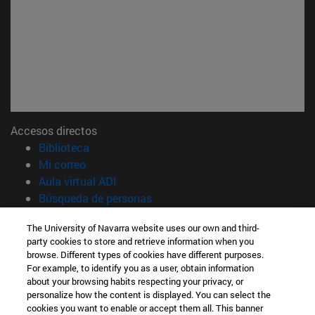
Accesos directos
(abre en nueva ventana)
Biblioteca
(abre en nueva ventana)
Mi correo
(abre en nueva ventana)
Aula virtual ADI
(abre en nueva ventana)
Búsqueda de personas
(abre en nueva ventana)
Trabaja con nosotros
The University of Navarra website uses our own and third-
party cookies to store and retrieve information when you
Información
browse. Different types of cookies have different purposes.
TFNO +34 948 42 56 00
For example, to identify you as a user, obtain information
¿QUÉ GRADO TE INTERESA?
about your browsing habits respecting your privacy, or
¿QUÉ MÁSTER TE INTERESA?
personalize how the content is displayed. You can select the
cookies you want to enable or accept them all. This banner
© Universidad de Navarra