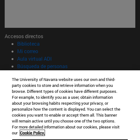
Accesos directos
(abre en nueva ventana)
Biblioteca
(abre en nueva ventana)
Mi correo
(abre en nueva ventana)
Aula virtual ADI
(abre en nueva ventana)
Búsqueda de personas
(abre en nueva ventana)
Trabaja con nosotros
The University of Navarra website uses our own and third-
party cookies to store and retrieve information when you
Información
browse. Different types of cookies have different purposes.
TFNO +34 948 42 56 00
For example, to identify you as a user, obtain information
¿QUÉ GRADO TE INTERESA?
about your browsing habits respecting your privacy, or
¿QUÉ MÁSTER TE INTERESA?
personalize how the content is displayed. You can select the
cookies you want to enable or accept them all. This banner
© Universidad de Navarra
will remain active until you choose one of the two options.
For more detailed information about our cookies, please visit
Información legal
our
Cookie Policy.
Accesibilidad