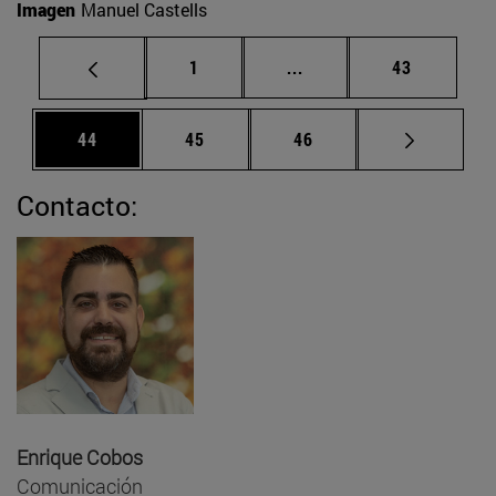
Imagen
Manuel Castells
Página
Páginas intermedias Us
Página
1
...
43
Página
Página
Página
44
45
46
Contacto:
Enrique Cobos
Comunicación