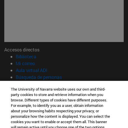
Accesos directos
(abre en nueva ventana)
Biblioteca
(abre en nueva ventana)
Mi correo
(abre en nueva ventana)
Aula virtual ADI
(abre en nueva ventana)
Búsqueda de personas
(abre en nueva ventana)
Trabaja con nosotros
The University of Navarra website uses our own and third-
party cookies to store and retrieve information when you
Información
browse. Different types of cookies have different purposes.
TFNO +34 948 42 56 00
For example, to identify you as a user, obtain information
¿QUÉ GRADO TE INTERESA?
about your browsing habits respecting your privacy, or
¿QUÉ MÁSTER TE INTERESA?
personalize how the content is displayed. You can select the
cookies you want to enable or accept them all. This banner
© Universidad de Navarra
will remain active until you choose one of the two options.