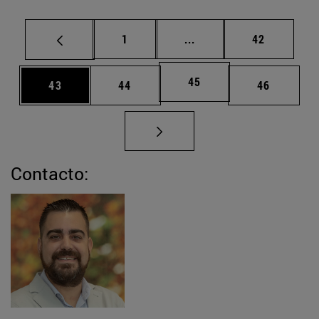
Página
Páginas intermedias Us
Página
1
...
42
Página
45
Página
Página
Página
43
44
46
Contacto: