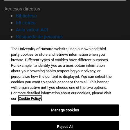
Accesos directos
(abre en nueva ventana)
Biblioteca
(abre en nueva ventana)
Mi correo
(abre en nueva ventana)
Aula virtual ADI
(abre en nueva ventana)
Búsqueda de personas
(abre en nueva ventana)
Trabaja con nosotros
The University of Navarra website uses our own and third-
party cookies to store and retrieve information when you
Información
browse. Different types of cookies have different purposes.
TFNO +34 948 42 56 00
For example, to identify you as a user, obtain information
¿QUÉ GRADO TE INTERESA?
about your browsing habits respecting your privacy, or
¿QUÉ MÁSTER TE INTERESA?
personalize how the content is displayed. You can select the
cookies you want to enable or accept them all. This banner
© Universidad de Navarra
will remain active until you choose one of the two options.
For more detailed information about our cookies, please visit
Información legal
our
Cookie Policy.
Accesibilidad
Configuración de cookies
Manage cookies
Localizador de campus
Reject All