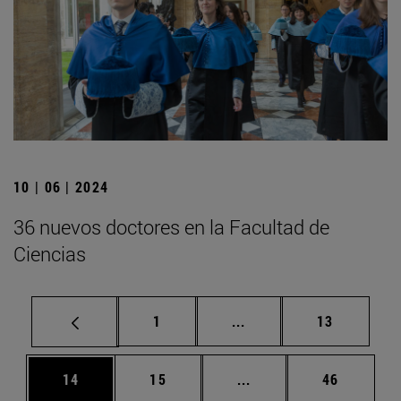
10 | 06 | 2024
36 nuevos doctores en la Facultad de
Ciencias
Página
Páginas intermedias Us
Página
1
...
13
Página
Página
Páginas intermedias U
Página
14
15
...
46