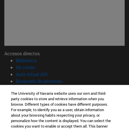
Accesos directos
(abre en nueva ventana)
Biblioteca
(abre en nueva ventana)
Mi correo
(abre en nueva ventana)
Aula virtual ADI
(abre en nueva ventana)
Búsqueda de personas
(abre en nueva ventana)
Trabaja con nosotros
The University of Navarra website uses our own and third-
party cookies to store and retrieve information when you
Información
browse. Different types of cookies have different purposes.
TFNO +34 948 42 56 00
For example, to identify you as a user, obtain information
¿QUÉ GRADO TE INTERESA?
about your browsing habits respecting your privacy, or
¿QUÉ MÁSTER TE INTERESA?
personalize how the content is displayed. You can select the
cookies you want to enable or accept them all. This banner
© Universidad de Navarra