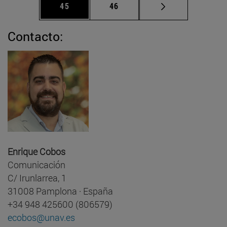
Página
Página
45
46
Contacto:
Enrique Cobos
Comunicación
C/ Irunlarrea, 1
31008 Pamplona · España
+34 948 425600 (806579)
ecobos@unav.es