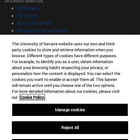
Accesos directos
(abre en nueva ventana)
Biblioteca
(abre en nueva ventana)
Mi correo
(abre en nueva ventana)
Aula virtual ADI
(abre en nueva ventana)
Búsqueda de personas
(abre en nueva ventana)
Trabaja con nosotros
The University of Navarra website uses our own and third-
party cookies to store and retrieve information when you
Información
browse. Different types of cookies have different purposes.
TFNO +34 948 42 56 00
For example, to identify you as a user, obtain information
¿QUÉ GRADO TE INTERESA?
about your browsing habits respecting your privacy, or
¿QUÉ MÁSTER TE INTERESA?
personalize how the content is displayed. You can select the
cookies you want to enable or accept them all. This banner
© Universidad de Navarra
will remain active until you choose one of the two options.
For more detailed information about our cookies, please visit
Información legal
our
Cookie Policy.
Accesibilidad
Configuración de cookies
Manage cookies
Localizador de campus
Reject All