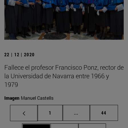
22 | 12 | 2020
Fallece el profesor Francisco Ponz, rector de
la Universidad de Navarra entre 1966 y
1979
Imagen
Manuel Castells
Página
Páginas intermedias Us
Página
1
...
44