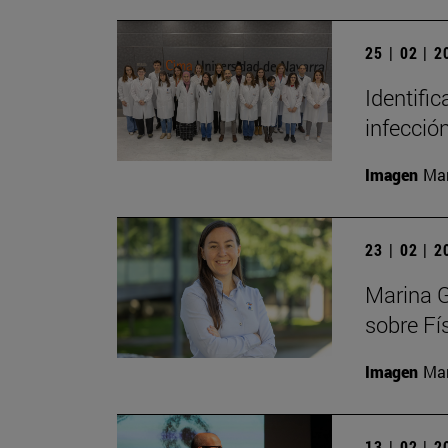
25 | 02 | 
Identific
infecció
Imagen
Man
23 | 02 | 
Marina G
sobre Fí
Imagen
Man
13 | 02 | 