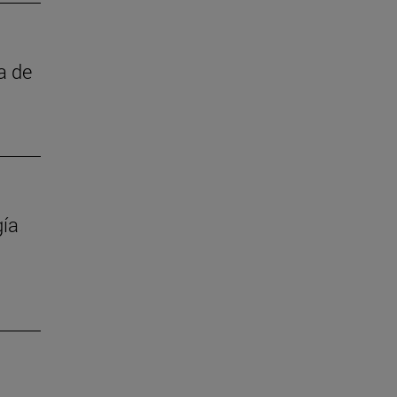
a de
gía