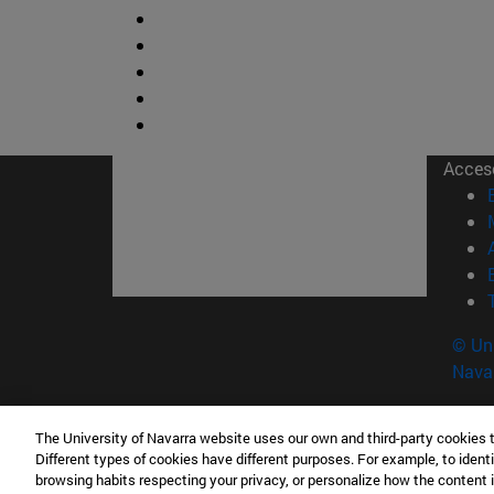
Acces
© Uni
Nava
The University of Navarra website uses our own and third-party cookies 
Facultad de Ciencias
Different types of cookies have different purposes. For example, to identi
C/ Irunlarrea, 1 31008 Pamplona España
browsing habits respecting your privacy, or personalize how the content 