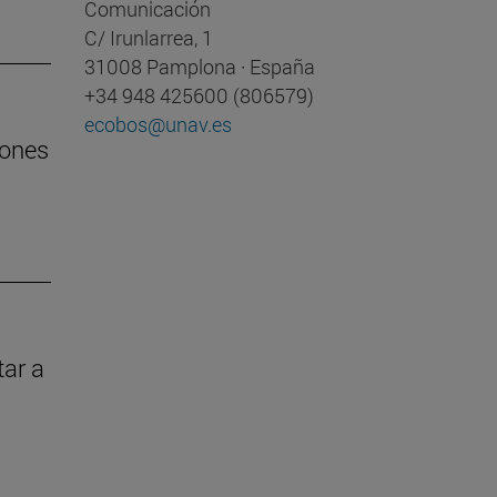
Comunicación
C/ Irunlarrea, 1
31008 Pamplona · España
+34 948 425600 (806579)
ecobos@unav.es
lones
tar a