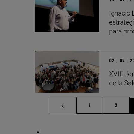
Ignacio 
estrateg
para pr
02 | 02 | 
XVIII Jo
de la Sa
Página
Página
1
2