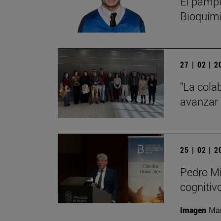
El pampl
Bioquími
27 | 02 | 
"La cola
avanzar 
25 | 02 | 
Pedro Mi
cognitiv
Imagen
Man