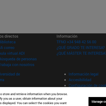
os directos
Información
(abre en nueva ventana)
Biblioteca
TFNO +34 948 42 56 00
(abre en nueva ventana)
Mi correo
¿QUÉ GRADO TE INTERESA?
(abre en nueva ventana)
Aula virtual ADI
¿QUÉ MÁSTER TE INTERESA
(abre en nueva ventana)
Búsqueda de personas
(abre en nueva ventana)
Trabaja con nosotros
versidad de
Información legal
rra
Accesibilidad
Configuración de coo
to store and retrieve information when you browse.
fy you as a user, obtain information about your
Manage c
is displayed. You can select the cookies you want