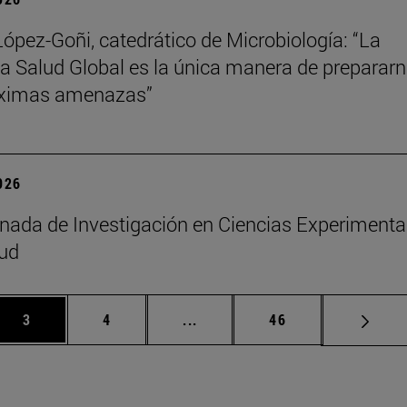
López-Goñi, catedrático de Microbiología: “La
ia Salud Global es la única manera de preparar
óximas amenazas”
2026
rnada de Investigación en Ciencias Experimenta
lud
Página
Página
Páginas intermedias Use TAB p
Página
3
4
...
46