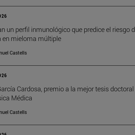
2026
an un perfil inmunológico que predice el riesgo 
n en mieloma múltiple
uel Castells
2026
arcía Cardosa, premio a la mejor tesis doctoral
sica Médica
uel Castells
2026