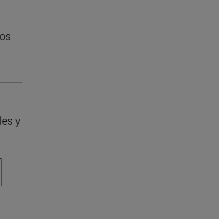
nos
les y
ara desplazarse.