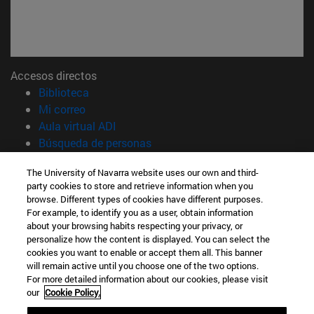
Accesos directos
(abre en nueva ventana)
Biblioteca
(abre en nueva ventana)
Mi correo
(abre en nueva ventana)
Aula virtual ADI
(abre en nueva ventana)
Búsqueda de personas
(abre en nueva ventana)
Trabaja con nosotros
The University of Navarra website uses our own and third-
party cookies to store and retrieve information when you
Información
browse. Different types of cookies have different purposes.
TFNO +34 948 42 56 00
For example, to identify you as a user, obtain information
¿QUÉ GRADO TE INTERESA?
about your browsing habits respecting your privacy, or
¿QUÉ MÁSTER TE INTERESA?
personalize how the content is displayed. You can select the
cookies you want to enable or accept them all. This banner
© Universidad de Navarra
will remain active until you choose one of the two options.
For more detailed information about our cookies, please visit
Información legal
our
Cookie Policy.
Accesibilidad