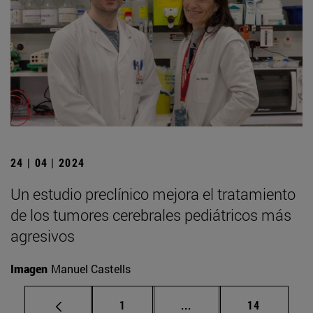
24 | 04 | 2024
Un estudio preclínico mejora el tratamiento
de los tumores cerebrales pediátricos más
agresivos
Imagen
Manuel Castells
Página
Páginas intermedias Us
Página
1
...
14