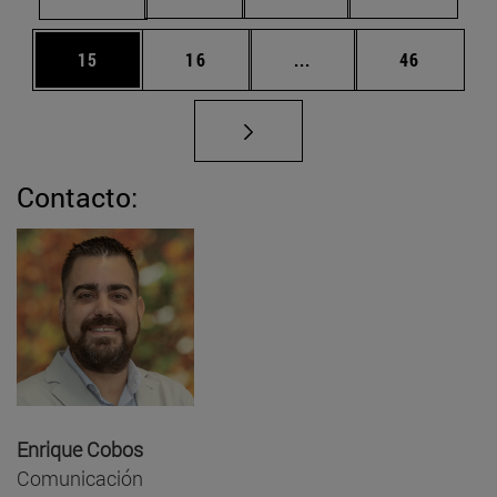
Página
Página
Páginas intermedias U
Página
15
16
...
46
Contacto:
Enrique Cobos
Comunicación