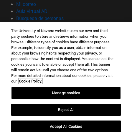
(abre en nueva ventana)
Mi correo
(abre en nueva ventana)
Aula virtual ADI
(abre en nueva ventana)
Búsqueda de personas
(abre en nueva ventana)
Trabaja con nosotros
The University of Navarra website uses our own and third-
party cookies to store and retrieve information when you
Información
browse. Different types of cookies have different purposes.
TFNO +34 948 42 56 00
For example, to identify you as a user, obtain information
¿QUÉ GRADO TE INTERESA?
about your browsing habits respecting your privacy, or
¿QUÉ MÁSTER TE INTERESA?
personalize how the content is displayed. You can select the
cookies you want to enable or accept them all. This banner
© Universidad de Navarra
will remain active until you choose one of the two options.
For more detailed information about our cookies, please visit
Información legal
our
Cookie Policy.
Accesibilidad
Configuración de cookies
Manage cookies
Localizador de campus
Reject All
Accept All Cookies