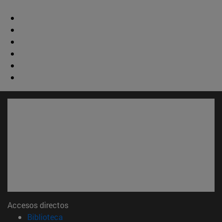
Accesos directos
(abre en nueva ventana)
Biblioteca