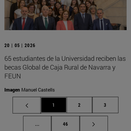
20 | 05 | 2026
65 estudiantes de la Universidad reciben las
becas Global de Caja Rural de Navarra y
FEUN
Imagen
Manuel Castells
Página
Página
Página
1
2
3
Páginas intermedias Use TAB para despla
Página
...
46