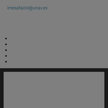
imesafaciol@unav.es