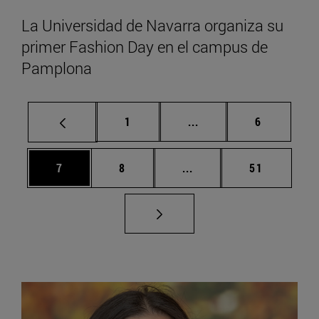
La Universidad de Navarra organiza su
primer Fashion Day en el campus de
Pamplona
Página
Páginas intermedias U
Página
1
...
6
Página
Página
Páginas intermedias Us
Página
7
8
...
51