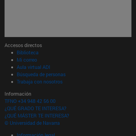
Accesos directos
(abre en nueva ventana)
Biblioteca
(abre en nueva ventana)
Mi correo
(abre en nueva ventana)
Aula virtual ADI
(abre en nueva ventana)
Búsqueda de personas
(abre en nueva ventana)
Trabaja con nosotros
Información
TFNO +34 948 42 56 00
¿QUÉ GRADO TE INTERESA?
¿QUÉ MÁSTER TE INTERESA?
© Universidad de Navarra
Información legal