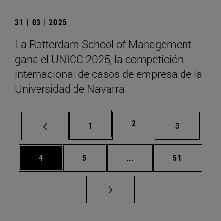
31 | 03 | 2025
La Rotterdam School of Management
gana el UNICC 2025, la competición
internacional de casos de empresa de la
Universidad de Navarra
Página
2
Página
Página
1
3
Página
Página
Páginas intermedias Us
Página
4
5
...
51