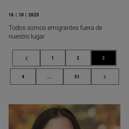
16 | 10 | 2025
Todos somos emigrantes fuera de
nuestro lugar
Página
Página
Página
1
2
3
Página
Páginas intermedias Use TAB para d
Página
4
...
51