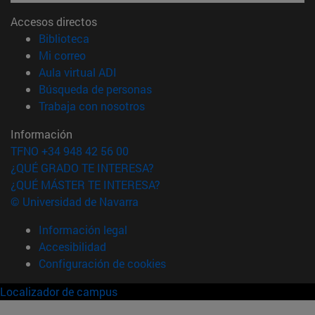
Accesos directos
(abre en nueva ventana)
Biblioteca
(abre en nueva ventana)
Mi correo
(abre en nueva ventana)
Aula virtual ADI
(abre en nueva ventana)
Búsqueda de personas
(abre en nueva ventana)
Trabaja con nosotros
Información
TFNO +34 948 42 56 00
¿QUÉ GRADO TE INTERESA?
¿QUÉ MÁSTER TE INTERESA?
© Universidad de Navarra
Información legal
Accesibilidad
Configuración de cookies
Localizador de campus