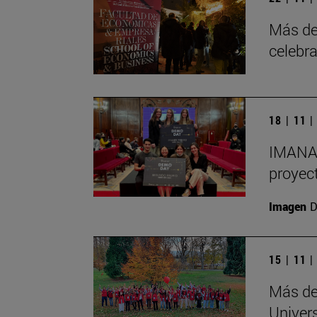
Más de
celebr
18 | 11 
IMANA,
proyec
Imagen
D
15 | 11 
Más de
Univer