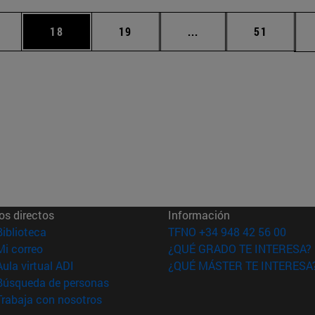
medias Use TAB para desplazarse.
gina
Página
Página
Páginas intermedias U
Página
18
19
...
51
os directos
Información
(abre en nueva ventana)
Biblioteca
TFNO +34 948 42 56 00
(abre en nueva ventana)
Mi correo
¿QUÉ GRADO TE INTERESA?
(abre en nueva ventana)
Aula virtual ADI
¿QUÉ MÁSTER TE INTERESA
(abre en nueva ventana)
Búsqueda de personas
(abre en nueva ventana)
Trabaja con nosotros