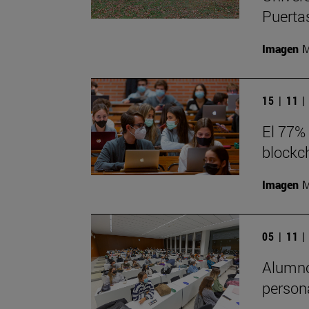
Puerta
Imagen
M
15 | 11 
El 77%
blockc
Imagen
M
05 | 11 
Alumnos
person