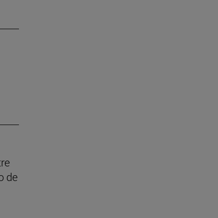
tre
o de