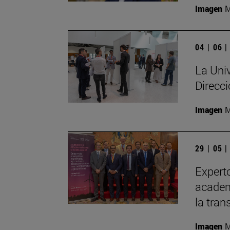
Imagen
M
04 | 06 
La Univ
Direcc
Imagen
M
29 | 05 
Experto
academi
la tran
Imagen
M