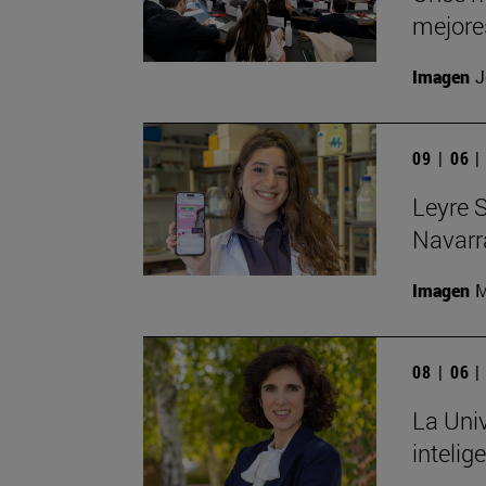
mejores
Imagen
J
09 | 06 
Leyre 
Navarra
Imagen
M
08 | 06 
La Univ
intelige