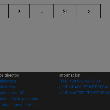
ágina
Página
Páginas intermedias Use TAB para d
Página
3
...
51
os directos
Información
(abre en nueva ventana)
Biblioteca
TFNO +34 948 42 56 00
(abre en nueva ventana)
Mi correo
¿QUÉ GRADO TE INTERESA?
(abre en nueva ventana)
Aula virtual ADI
¿QUÉ MÁSTER TE INTERESA
(abre en nueva ventana)
Búsqueda de personas
(abre en nueva ventana)
Trabaja con nosotros