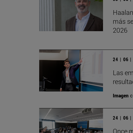
Haalan
más se
2026
24 | 06 
Las em
resulta
Imagen
c
24 | 06 
Once má