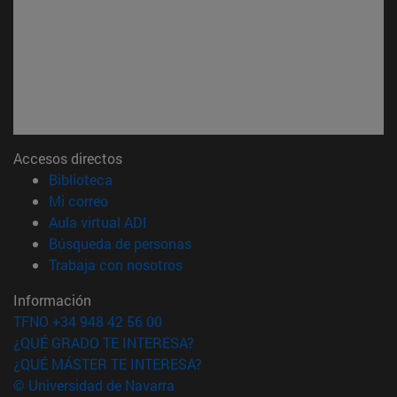
Accesos directos
(abre en nueva ventana)
Biblioteca
(abre en nueva ventana)
Mi correo
(abre en nueva ventana)
Aula virtual ADI
(abre en nueva ventana)
Búsqueda de personas
(abre en nueva ventana)
Trabaja con nosotros
Información
TFNO +34 948 42 56 00
¿QUÉ GRADO TE INTERESA?
¿QUÉ MÁSTER TE INTERESA?
© Universidad de Navarra