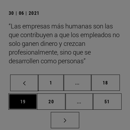
30 | 06 | 2021
“Las empresas más humanas son las
que contribuyen a que los empleados no
solo ganen dinero y crezcan
profesionalmente, sino que se
desarrollen como personas”
Página
Páginas intermedias Us
Página
1
...
18
Página
Página
Páginas intermedias U
Página
19
20
...
51