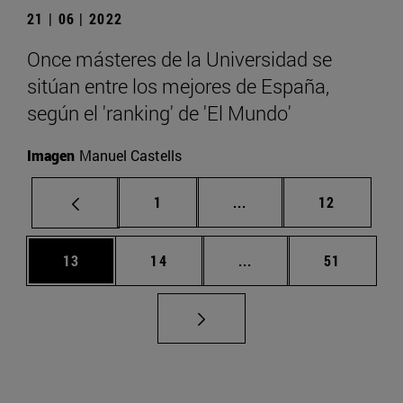
21 | 06 | 2022
Once másteres de la Universidad se
sitúan entre los mejores de España,
según el 'ranking' de 'El Mundo'
Imagen
Manuel Castells
Página
Páginas intermedias Us
Página
1
...
12
Página
Página
Páginas intermedias U
Página
13
14
...
51