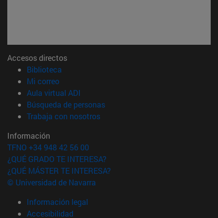
Accesos directos
(abre en nueva ventana)
Biblioteca
(abre en nueva ventana)
Mi correo
(abre en nueva ventana)
Aula virtual ADI
(abre en nueva ventana)
Búsqueda de personas
(abre en nueva ventana)
Trabaja con nosotros
Información
TFNO +34 948 42 56 00
¿QUÉ GRADO TE INTERESA?
¿QUÉ MÁSTER TE INTERESA?
© Universidad de Navarra
Información legal
Accesibilidad