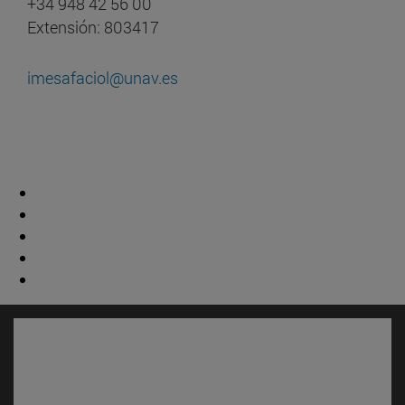
+34 948 42 56 00
Extensión: 803417
imesafaciol@unav.es