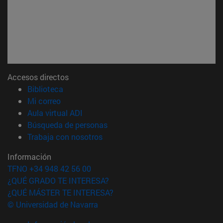
Accesos directos
(abre en nueva ventana)
Biblioteca
(abre en nueva ventana)
Mi correo
(abre en nueva ventana)
Aula virtual ADI
(abre en nueva ventana)
Búsqueda de personas
(abre en nueva ventana)
Trabaja con nosotros
Información
TFNO +34 948 42 56 00
¿QUÉ GRADO TE INTERESA?
¿QUÉ MÁSTER TE INTERESA?
© Universidad de Navarra