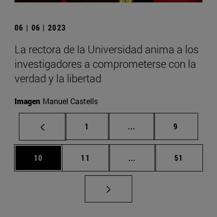
06 | 06 | 2023
La rectora de la Universidad anima a los
investigadores a comprometerse con la
verdad y la libertad
Imagen
Manuel Castells
Página
Páginas intermedias U
Página
1
...
9
Página
Página
Páginas intermedias U
Página
10
11
...
51