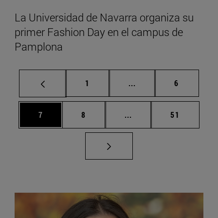
La Universidad de Navarra organiza su
primer Fashion Day en el campus de
Pamplona
Página
Páginas intermedias U
Página
1
...
6
Página
Página
Páginas intermedias Us
Página
7
8
...
51