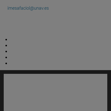
imesafaciol@unav.es