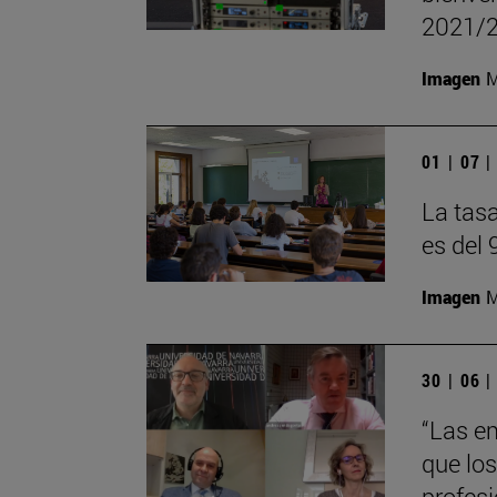
2021/
Imagen
M
01 | 07 
La tas
es del 
Imagen
M
30 | 06 
“Las e
que lo
profes