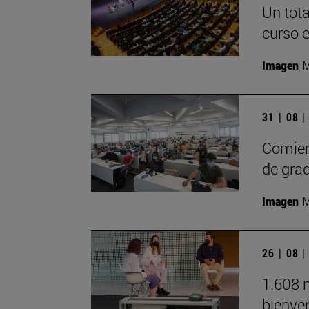
Un tot
curso 
Imagen
M
31 | 08 
Comien
de gra
Imagen
M
26 | 08 
1.608 
bienve