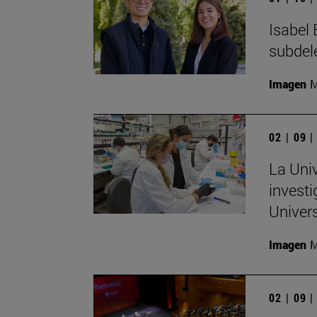
Isabel 
subdel
Imagen
M
02 | 09 
La Univ
invest
Univer
Imagen
M
02 | 09 