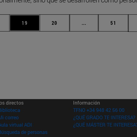
medias Use TAB para desplazarse.
gina
Página
Página
Páginas intermedias U
Página
19
20
...
51
os directos
Información
(abre en nueva ventana)
Biblioteca
TFNO +34 948 42 56 00
(abre en nueva ventana)
Mi correo
¿QUÉ GRADO TE INTERESA?
(abre en nueva ventana)
Aula virtual ADI
¿QUÉ MÁSTER TE INTERESA
(abre en nueva ventana)
Búsqueda de personas