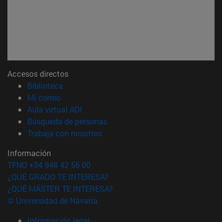
Accesos directos
(abre en nueva ventana)
Biblioteca
(abre en nueva ventana)
Mi correo
(abre en nueva ventana)
Aula virtual ADI
(abre en nueva ventana)
Búsqueda de personas
(abre en nueva ventana)
Trabaja con nosotros
Información
TFNO +34 948 42 56 00
¿QUÉ GRADO TE INTERESA?
¿QUÉ MÁSTER TE INTERESA?
© Universidad de Navarra
Información legal