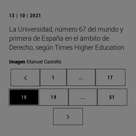
13 | 10 | 2021
La Universidad, número 67 del mundo y
primera de España en el ámbito de
Derecho, según Times Higher Education
Imagen
Manuel Castells
Página
Páginas intermedias Us
Página
1
...
17
Página
Página
Páginas intermedias U
Página
18
19
...
51