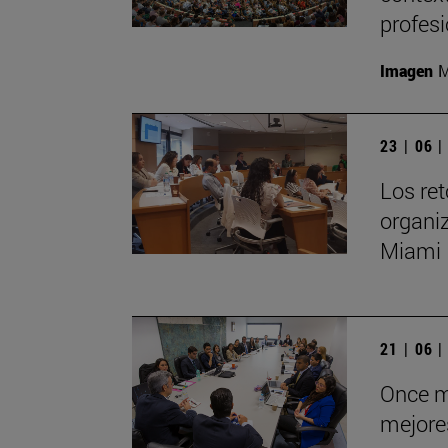
profesi
Imagen
M
23 | 06 
Los ret
organi
Miami
21 | 06 
Once má
mejores