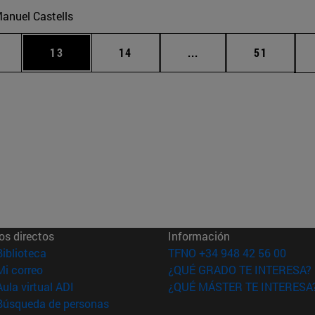
anuel Castells
medias Use TAB para desplazarse.
gina
Página
Página
Páginas intermedias U
Página
13
14
...
51
os directos
Información
(abre en nueva ventana)
Biblioteca
TFNO +34 948 42 56 00
(abre en nueva ventana)
Mi correo
¿QUÉ GRADO TE INTERESA?
(abre en nueva ventana)
Aula virtual ADI
¿QUÉ MÁSTER TE INTERESA
(abre en nueva ventana)
Búsqueda de personas