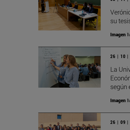
Verónic
su tesi
Imagen
M
26 | 10 
La Uni
Económ
según 
Imagen
M
26 | 09 