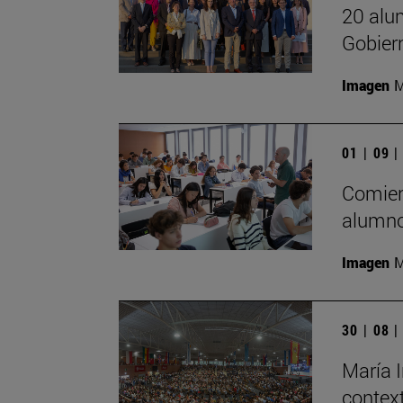
20 alu
Gobier
Imagen
M
01 | 09 
Comien
alumno
Imagen
M
30 | 08 
María I
contex