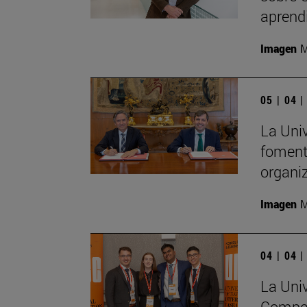
aprend
Imagen
M
05 | 04 
La Uni
fomenta
organi
Imagen
M
04 | 04 
La Univ
Compet