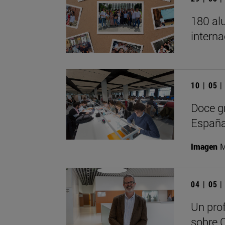
180 al
interna
10 | 05 
Doce gr
España,
Imagen
M
04 | 05 
Un prof
sobre C