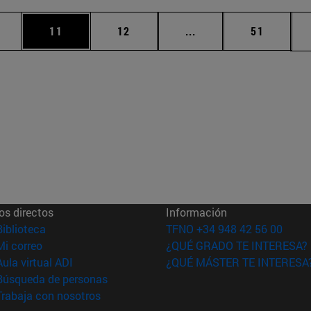
medias Use TAB para desplazarse.
gina
Página
Página
Páginas intermedias U
Página
11
12
...
51
os directos
Información
(abre en nueva ventana)
Biblioteca
TFNO +34 948 42 56 00
(abre en nueva ventana)
Mi correo
¿QUÉ GRADO TE INTERESA?
(abre en nueva ventana)
Aula virtual ADI
¿QUÉ MÁSTER TE INTERESA
(abre en nueva ventana)
Búsqueda de personas
(abre en nueva ventana)
Trabaja con nosotros