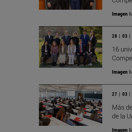
Imagen
M
28 | 03 
16 univ
Compet
Imagen
M
27 | 03 
Más de
de la U
Imagen
M