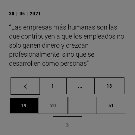
30 | 06 | 2021
“Las empresas más humanas son las
que contribuyen a que los empleados no
solo ganen dinero y crezcan
profesionalmente, sino que se
desarrollen como personas”
Página
Páginas intermedias Us
Página
1
...
18
Página
Página
Páginas intermedias U
Página
19
20
...
51