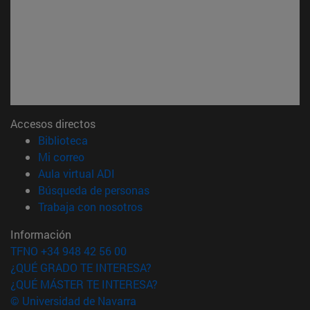
Accesos directos
(abre en nueva ventana)
Biblioteca
(abre en nueva ventana)
Mi correo
(abre en nueva ventana)
Aula virtual ADI
(abre en nueva ventana)
Búsqueda de personas
(abre en nueva ventana)
Trabaja con nosotros
Información
TFNO +34 948 42 56 00
¿QUÉ GRADO TE INTERESA?
¿QUÉ MÁSTER TE INTERESA?
© Universidad de Navarra