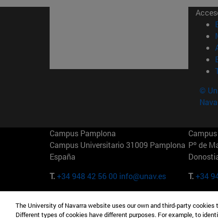
Acces
© Uni
Nava
Campus Pamplona
Campus 
Campus Universitario 31009 Pamplona
Pº de M
España
Donosti
T.
+34 948 42 56 00
info@unav.es
T.
+34 9
Campus Madrid (IESE)
Campus 
The University of Navarra website uses our own and third-party cookies 
Camino del Cerro Águila 3 28023
165 W 5
Different types of cookies have different purposes. For example, to identi