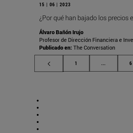
15 | 06 | 2023
¿Por qué han bajado los precios e
Álvaro Bañón Irujo
Profesor de Dirección Financiera e Inv
Publicado en:
The Conversation
Página
Páginas int
P
1
...
6