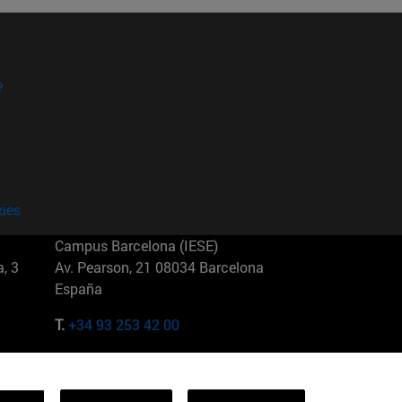
?
kies
Campus Barcelona (IESE)
, 3
Av. Pearson, 21 08034 Barcelona
España
T.
+34 93 253 42 00
Campus Sao Paulo (IESE)
5
Rua Martiniano de Carvalho, 573