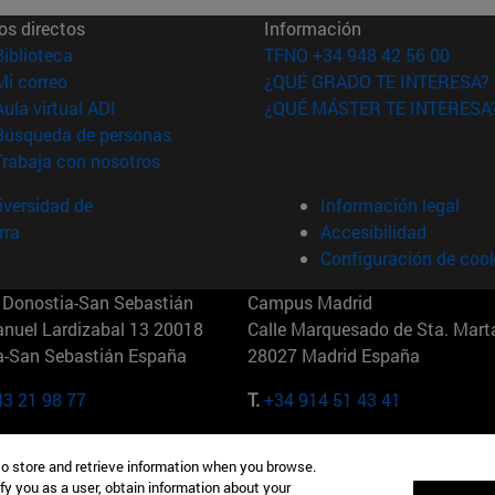
os directos
Información
(abre en nueva ventana)
Biblioteca
TFNO +34 948 42 56 00
(abre en nueva ventana)
Mi correo
¿QUÉ GRADO TE INTERESA?
(abre en nueva ventana)
Aula virtual ADI
¿QUÉ MÁSTER TE INTERESA
(abre en nueva ventana)
Búsqueda de personas
(abre en nueva ventana)
Trabaja con nosotros
versidad de
Información legal
rra
Accesibilidad
Configuración de coo
Donostia-San Sebastián
Campus Madrid
anuel Lardizabal 13 20018
Calle Marquesado de Sta. Marta
a-San Sebastián España
28027 Madrid España
43 21 98 77
T.
+34 914 51 43 41
Nueva York (IESE)
Campus Munich (IESE)
to store and retrieve information when you browse.
7th St 10019-2201 Nueva York
Maria-Theresia-Straße 15 8167
fy you as a user, obtain information about your