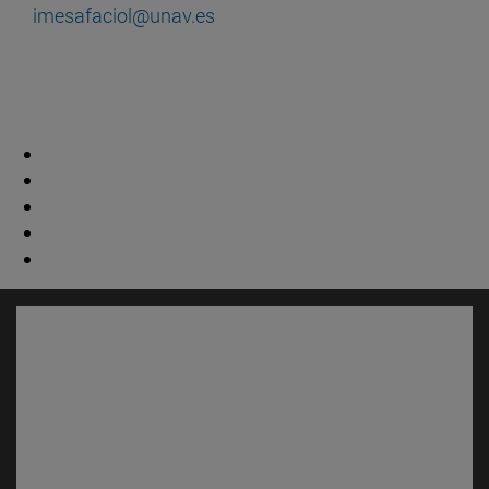
imesafaciol@unav.es