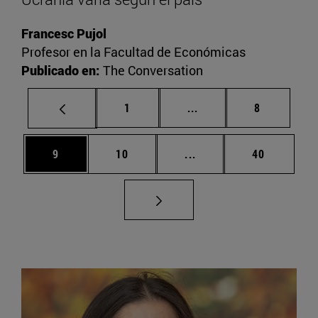
Francesc Pujol
Profesor en la Facultad de Económicas
Publicado en:
The Conversation
Página
Páginas intermedias U
Página
1
...
8
Página
Página
Páginas intermedias U
Página
9
10
...
40