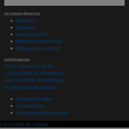
Accesos directos
(abre en nueva ventana)
Biblioteca
(abre en nueva ventana)
Mi correo
(abre en nueva ventana)
Aula virtual ADI
(abre en nueva ventana)
Búsqueda de personas
(abre en nueva ventana)
Trabaja con nosotros
Información
TFNO +34 948 42 56 00
¿QUÉ GRADO TE INTERESA?
¿QUÉ MÁSTER TE INTERESA?
© Universidad de Navarra
Información legal
Accesibilidad
Configuración de cookies
Localizador de campus