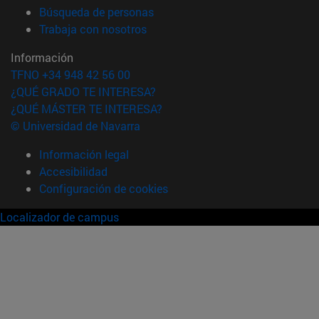
(abre en nueva ventana)
Búsqueda de personas
(abre en nueva ventana)
Trabaja con nosotros
Información
TFNO +34 948 42 56 00
¿QUÉ GRADO TE INTERESA?
¿QUÉ MÁSTER TE INTERESA?
© Universidad de Navarra
Información legal
Accesibilidad
Configuración de cookies
Localizador de campus