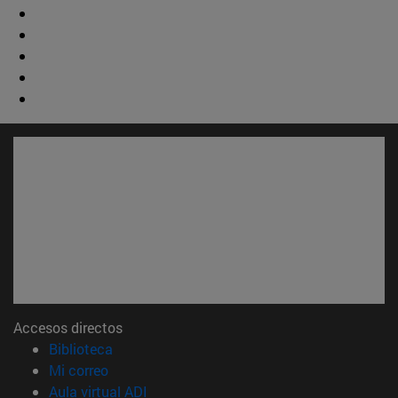
Accesos directos
(abre en nueva ventana)
Biblioteca
(abre en nueva ventana)
Mi correo
(abre en nueva ventana)
Aula virtual ADI