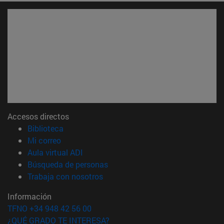
Accesos directos
(abre en nueva ventana)
Biblioteca
(abre en nueva ventana)
Mi correo
(abre en nueva ventana)
Aula virtual ADI
(abre en nueva ventana)
Búsqueda de personas
(abre en nueva ventana)
Trabaja con nosotros
Información
TFNO +34 948 42 56 00
¿QUÉ GRADO TE INTERESA?