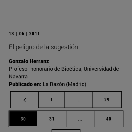
13 | 06 | 2011
El peligro de la sugestión
Gonzalo Herranz
Profesor honorario de Bioética, Universidad de
Navarra
Publicado en:
La Razón (Madrid)
Página
Páginas intermedias Us
Página
1
...
29
Página
Página
Páginas intermedias U
Página
30
31
...
40