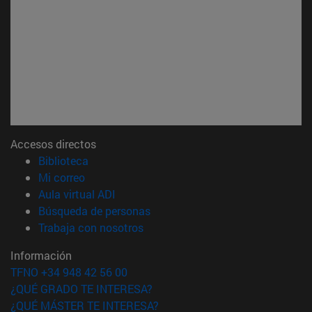
Accesos directos
(abre en nueva ventana)
Biblioteca
(abre en nueva ventana)
Mi correo
(abre en nueva ventana)
Aula virtual ADI
(abre en nueva ventana)
Búsqueda de personas
(abre en nueva ventana)
Trabaja con nosotros
Información
TFNO +34 948 42 56 00
¿QUÉ GRADO TE INTERESA?
¿QUÉ MÁSTER TE INTERESA?