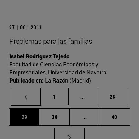
27 | 06 | 2011
Problemas para las familias
Isabel Rodríguez Tejedo
Facultad de Ciencias Económicas y
Empresariales, Universidad de Navarra
Publicado en:
La Razón (Madrid)
Página
Páginas intermedias Us
Página
1
...
28
Página
Página
Páginas intermedias U
Página
29
30
...
40