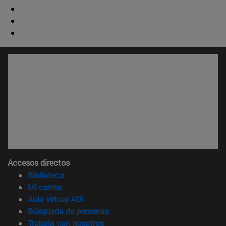
Accesos directos
(abre en nueva ventana)
Biblioteca
(abre en nueva ventana)
Mi correo
(abre en nueva ventana)
Aula virtual ADI
(abre en nueva ventana)
Búsqueda de personas
(abre en nueva ventana)
Trabaja con nosotros