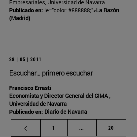
Empresariales, Universidad de Navarra
Publicado en:
le="color: #888888;">
La Razón
(Madrid)
28 | 05 | 2011
Escuchar… primero escuchar
Francisco Errasti
Economista y Director General del CIMA ,
Universidad de Navarra
Publicado en:
Diario de Navarra
Página
Páginas intermedias Us
Página
1
...
20