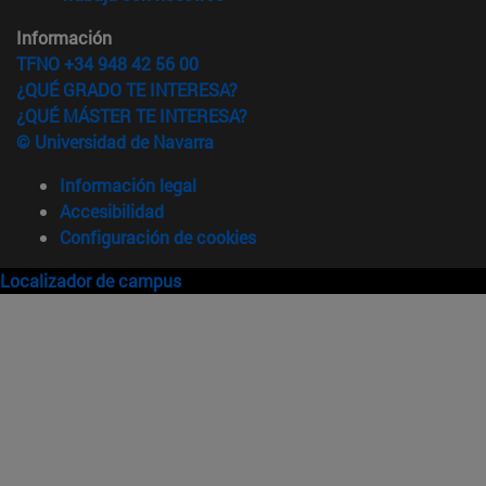
Información
TFNO +34 948 42 56 00
¿QUÉ GRADO TE INTERESA?
¿QUÉ MÁSTER TE INTERESA?
© Universidad de Navarra
Información legal
Accesibilidad
Configuración de cookies
Localizador de campus