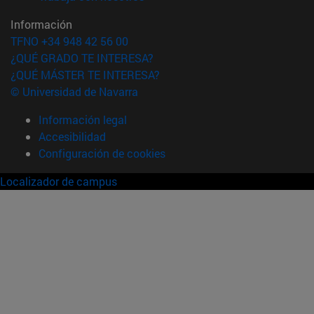
Información
TFNO +34 948 42 56 00
¿QUÉ GRADO TE INTERESA?
¿QUÉ MÁSTER TE INTERESA?
© Universidad de Navarra
Información legal
Accesibilidad
Configuración de cookies
Localizador de campus