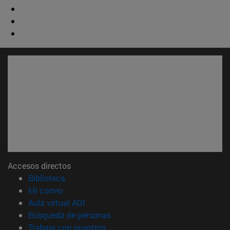
Accesos directos
(abre en nueva ventana)
Biblioteca
(abre en nueva ventana)
Mi correo
(abre en nueva ventana)
Aula virtual ADI
(abre en nueva ventana)
Búsqueda de personas
(abre en nueva ventana)
Trabaja con nosotros